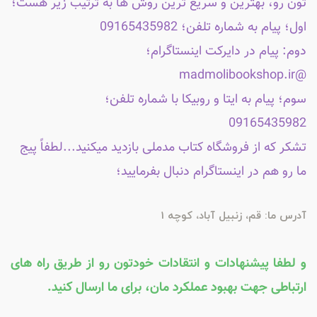
تون رو، بهترین و سریع ترین روش ها به ترتیب زیر هست؛
اول؛ پیام به شماره تلفن؛ 09165435982
دوم: پیام در دایرکت اینستاگرام؛
@madmolibookshop.ir
سوم؛ پیام به ایتا و روبیکا با شماره تلفن؛
09165435982
تشکر که از فروشگاه کتاب مدملی بازدید میکنید...لطفاً پیج
ما رو هم در اینستاگرام دنبال بفرمایید؛
آدرس ما: قم، زنبیل آباد، کوچه 1
و لطفا پیشنهادات و انتقادات خودتون رو از طریق راه های
ارتباطی جهت بهبود عملکرد مان، برای ما ارسال کنید.