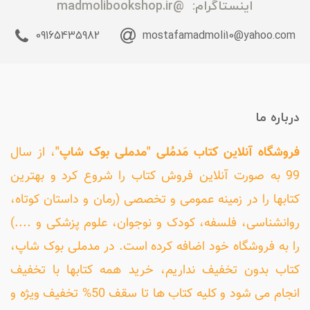
اینستاگرام:
@madmolibookshop.ir
09165435982
mostafamadmoli10@yahoo.com
درباره ما
فروشگاه آنلاین کتاب مَدمُلی "مدملی بوک شاپ"
، از سال
99 به صورت آنلاین فروش کتاب را شروع کرد و بهترین
کتابها را در زمینه عمومی و تخصصی (رمان و داستان کوتاه،
روانشناسی، فلسفه، کودک و نوجوان، علوم پزشکی و ....)
را به فروشگاه خود اضافه کرده است. در مدملی بوک شاپ،
کتاب بدون تخفیف نداریم، خرید همه کتابها با تخفیف
انجام می شود و کلیه کتاب ها تا سقف 50% تخفیف ویژه و