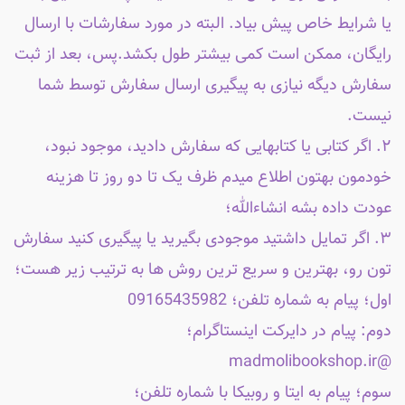
یا شرایط خاص پیش بیاد. البته در مورد سفارشات با ارسال
رایگان، ممکن است کمی بیشتر طول بکشد.پس، بعد از ثبت
سفارش دیگه نیازی به پیگیری ارسال سفارش توسط شما
نیست.
۲. اگر کتابی یا کتابهایی که سفارش دادید، موجود نبود،
خودمون بهتون اطلاع میدم ظرف یک تا دو روز تا هزینه
عودت داده بشه انشاءالله؛
۳. اگر تمایل داشتید موجودی بگیرید یا پیگیری کنید سفارش
تون رو، بهترین و سریع ترین روش ها به ترتیب زیر هست؛
اول؛ پیام به شماره تلفن؛ 09165435982
دوم: پیام در دایرکت اینستاگرام؛
@madmolibookshop.ir
سوم؛ پیام به ایتا و روبیکا با شماره تلفن؛