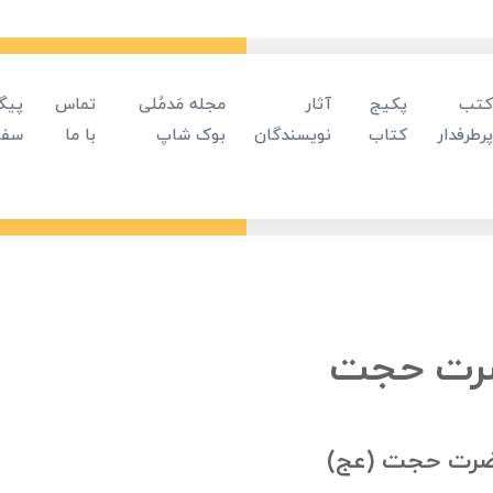
کتب
پکیج
آثار
مجله مَدمُلی
تماس
پیگ
پرطرفدار
کتاب
نویسندگان
بوک شاپ
با ما
سفا
رت حجت
ضرت حجت (عج)