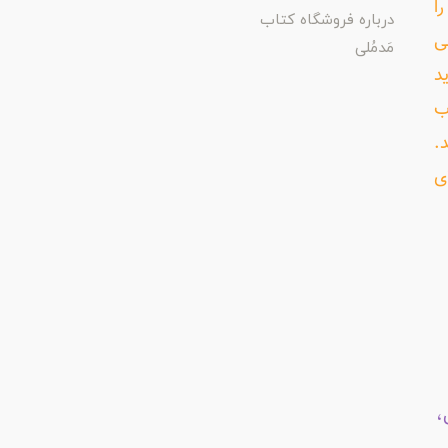
ا
درباره فروشگاه کتاب
ی
مَدمُلی
د
ب
د.
ی
،