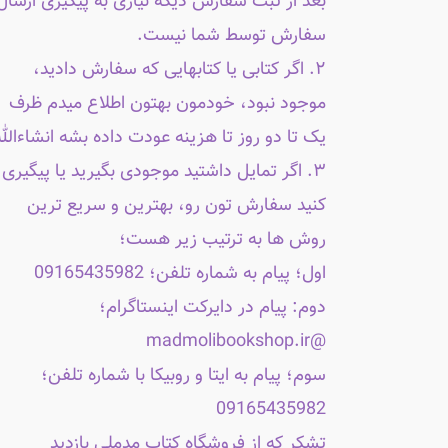
بعد از ثبت سفارش دیگه نیازی به پیگیری ارسال
سفارش توسط شما نیست.
۲. اگر کتابی یا کتابهایی که سفارش دادید،
موجود نبود، خودمون بهتون اطلاع میدم ظرف
یک تا دو روز تا هزینه عودت داده بشه انشاءالله
۳. اگر تمایل داشتید موجودی بگیرید یا پیگیری
کنید سفارش تون رو، بهترین و سریع ترین
روش ها به ترتیب زیر هست؛
اول؛ پیام به شماره تلفن؛ 09165435982
دوم: پیام در دایرکت اینستاگرام؛
@madmolibookshop.ir
سوم؛ پیام به ایتا و روبیکا با شماره تلفن؛
09165435982
تشکر که از فروشگاه کتاب مدملی بازدید