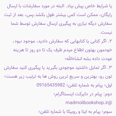
یا شرایط خاص پیش بیاد. البته در مورد سفارشات با ارسال
رایگان، ممکن است کمی بیشتر طول بکشد.پس، بعد از ثبت
سفارش دیگه نیازی به پیگیری ارسال سفارش توسط شما
نیست.
۲. اگر کتابی یا کتابهایی که سفارش دادید، موجود نبود،
خودمون بهتون اطلاع میدم ظرف یک تا دو روز تا هزینه
عودت داده بشه انشاءالله؛
۳. اگر تمایل داشتید موجودی بگیرید یا پیگیری کنید سفارش
تون رو، بهترین و سریع ترین روش ها به ترتیب زیر هست؛
اول؛ پیام به شماره تلفن؛ 09165435982
دوم: پیام در دایرکت اینستاگرام؛
@madmolibookshop.ir
سوم؛ پیام به ایتا و روبیکا با شماره تلفن؛