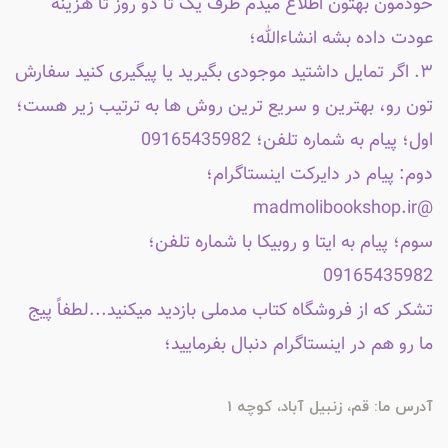
خودمون بهتون اطلاع میدم ظرف یک تا دو روز تا هزینه
عودت داده بشه انشاءالله؛
۳. اگر تمایل داشتید موجودی بگیرید یا پیگیری کنید سفارش
تون رو، بهترین و سریع ترین روش ها به ترتیب زیر هست؛
اول؛ پیام به شماره تلفن؛ 09165435982
دوم: پیام در دایرکت اینستاگرام؛
@madmolibookshop.ir
سوم؛ پیام به ایتا و روبیکا با شماره تلفن؛
09165435982
تشکر که از فروشگاه کتاب مدملی بازدید میکنید...لطفاً پیج
ما رو هم در اینستاگرام دنبال بفرمایید؛
آدرس ما: قم، زنبیل آباد، کوچه 1