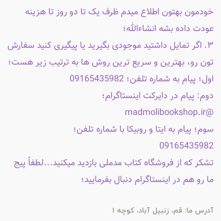
خودمون بهتون اطلاع میدم ظرف یک تا دو روز تا هزینه
عودت داده بشه انشاءالله؛
۳. اگر تمایل داشتید موجودی بگیرید یا پیگیری کنید سفارش
تون رو، بهترین و سریع ترین روش ها به ترتیب زیر هست؛
اول؛ پیام به شماره تلفن؛ 09165435982
دوم: پیام در دایرکت اینستاگرام؛
@madmolibookshop.ir
سوم؛ پیام به ایتا و روبیکا با شماره تلفن؛
09165435982
تشکر که از فروشگاه کتاب مدملی بازدید میکنید...لطفاً پیج
ما رو هم در اینستاگرام دنبال بفرمایید؛
آدرس ما: قم، زنبیل آباد، کوچه 1