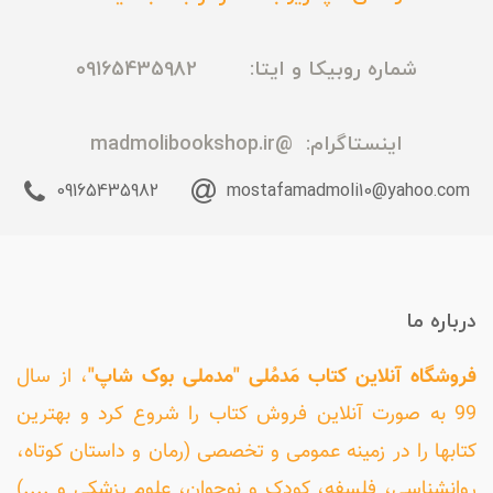
شماره روبیکا و ایتا: 09165435982
اینستاگرام:
@madmolibookshop.ir
09165435982
mostafamadmoli10@yahoo.com
درباره ما
فروشگاه آنلاین کتاب مَدمُلی "مدملی بوک شاپ"
، از سال
99 به صورت آنلاین فروش کتاب را شروع کرد و بهترین
کتابها را در زمینه عمومی و تخصصی (رمان و داستان کوتاه،
روانشناسی، فلسفه، کودک و نوجوان، علوم پزشکی و ....)