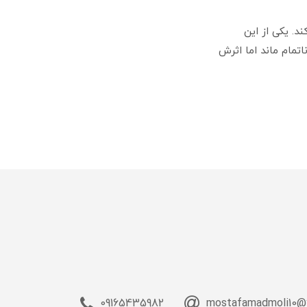
د. یکی از این
تمام ماند اما اثرش
09165435982
mostafamadmoli10@