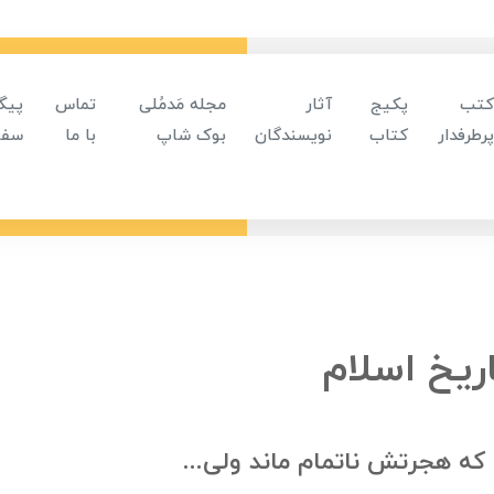
کتب
پکیج
آثار
مجله مَدمُلی
تماس
پیگ
پرطرفدار
کتاب
نویسندگان
بوک شاپ
با ما
سفا
ریخ اسلام
 که هجرتش ناتمام ماند ولی...