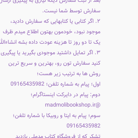
بعد از ثبت سفارش دیگه نیازی به پیگیری ارسال
سفارش توسط شما نیست.
۲. اگر کتابی یا کتابهایی که سفارش دادید،
موجود نبود، خودمون بهتون اطلاع میدم ظرف
یک تا دو روز تا هزینه عودت داده بشه انشاءالله
۳. اگر تمایل داشتید موجودی بگیرید یا پیگیری
کنید سفارش تون رو، بهترین و سریع ترین
روش ها به ترتیب زیر هست؛
اول؛ پیام به شماره تلفن؛ 09165435982
دوم: پیام در دایرکت اینستاگرام؛
@madmolibookshop.ir
سوم؛ پیام به ایتا و روبیکا با شماره تلفن؛
09165435982
تشکر که از فروشگاه کتاب مدملی بازدید