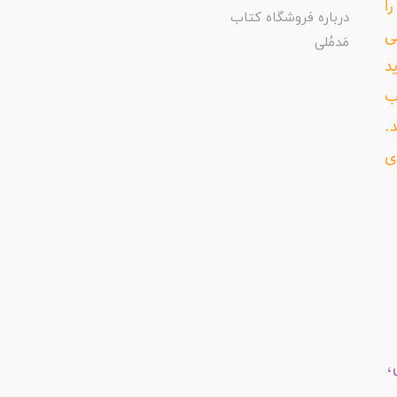
ا
درباره فروشگاه کتاب
ی
مَدمُلی
د
ب
د.
ی
،