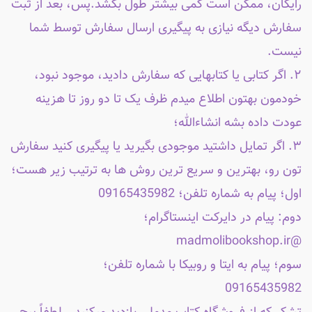
رایگان، ممکن است کمی بیشتر طول بکشد.پس، بعد از ثبت
سفارش دیگه نیازی به پیگیری ارسال سفارش توسط شما
نیست.
۲. اگر کتابی یا کتابهایی که سفارش دادید، موجود نبود،
خودمون بهتون اطلاع میدم ظرف یک تا دو روز تا هزینه
عودت داده بشه انشاءالله؛
۳. اگر تمایل داشتید موجودی بگیرید یا پیگیری کنید سفارش
تون رو، بهترین و سریع ترین روش ها به ترتیب زیر هست؛
اول؛ پیام به شماره تلفن؛ 09165435982
دوم: پیام در دایرکت اینستاگرام؛
@madmolibookshop.ir
سوم؛ پیام به ایتا و روبیکا با شماره تلفن؛
09165435982